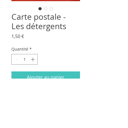
Carte postale -
Les détergents
Prix
1,50 €
Quantité
*
Ajouter au panier
Carte postale "Les détergents"
Format standard 15cm x 15cm
Impression 300 g/m² Chromocarton