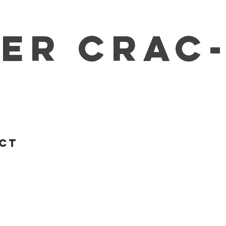
IER CRAC
act