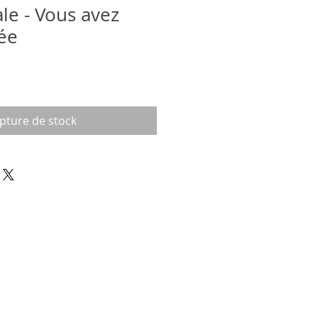
le - Vous avez
ée
pture de stock